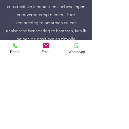
constructieve feedback en aanbevelingen
voor verbetering bieden. Door
verandering te omarmen en een
analytische benadering te hanteren, kan ik
helpen de positieve en zinvolle
transformaties te stimuleren.
Phone
Email
WhatsApp
CRISIS MANAGEMENT